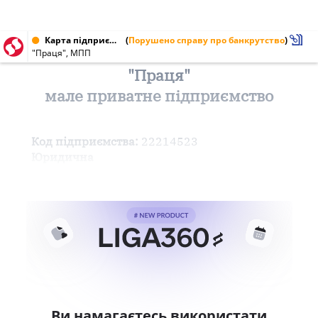
Карта підприємства від 07.07.1999 № 22214523
(
Порушено справу про банкрутство
)
"Праця", МПП
"Праця"
мале приватне підприємство
Код підприємства:
22214523
Юридична
Ви намагаєтесь використати