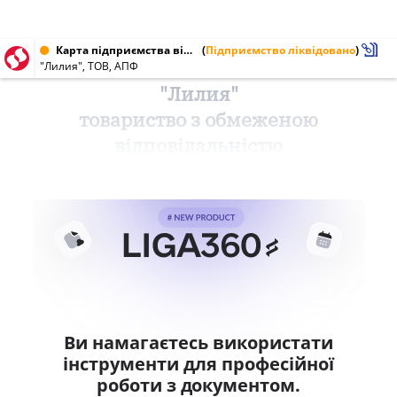
Карта підприємства від 24.11.2001 № 23856181
(
Підприємство ліквідовано
)
"Лилия", ТОВ, АПФ
"Лилия"
товариство з обмеженою
відповідальністю
Ви намагаєтесь використати
інструменти для професійної
роботи з документом.