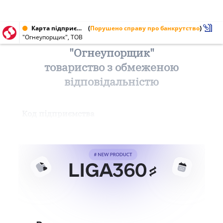
Карта підприємства від 06.10.2000 № 13519198
(
Порушено справу про банкрутство
)
"Огнеупорщик", ТОВ
"Огнеупорщик"
товариство з обмеженою
відповідальністю
Код підприємства