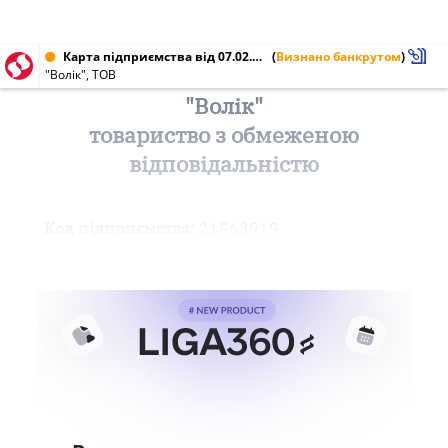
Карта підприємства від 07.02.2002 № 21563919
(
Визнано банкрутом
)
"Волік", ТОВ
"Волік"
товариство з обмеженою
відповідальністю
Код підприємства:
21563919