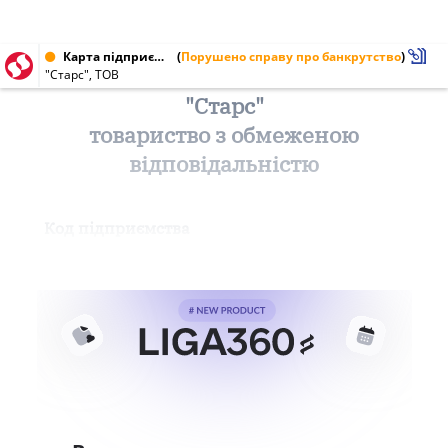
Карта підприємства від 30.12.1999 № 24474346
(
Порушено справу про банкрутство
)
"Старс", ТОВ
"Старс"
товариство з обмеженою
відповідальністю
Код підприємства