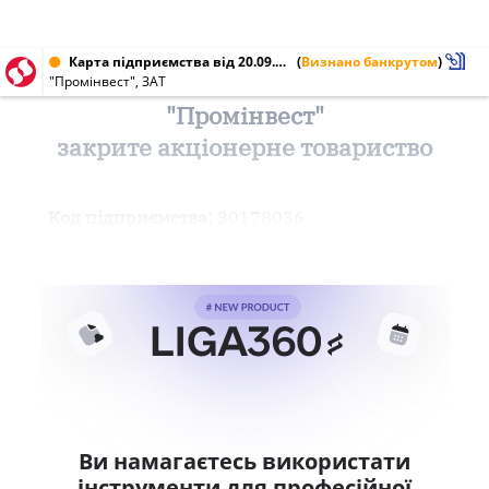
Карта підприємства від 20.09.2002 № 30178036
(
Визнано банкрутом
)
"Промінвест", ЗАТ
"Промінвест"
закрите акціонерне товариство
Код підприємства:
30178036
Ви намагаєтесь використати
інструменти для професійної