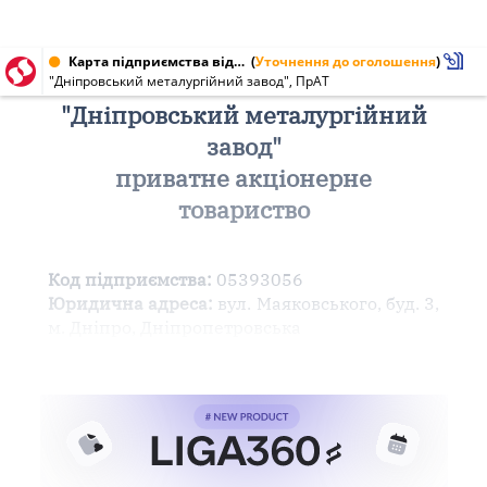
Карта підприємства від 07.07.2022 № 05393056
(
Уточнення до оголошення
)
"Дніпровський металургійний завод", ПрАТ
"Дніпровський металургійний
завод"
приватне акціонерне
товариство
Код підприємства:
05393056
Юридична адреса:
вул. Маяковського, буд. 3,
м. Дніпро, Дніпропетровська