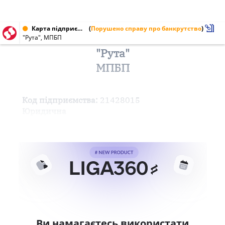
Карта підприємства від 25.07.2000 № 21428015
(
Порушено справу про банкрутство
)
"Рута", МПБП
"Рута"
МПБП
Код підприємства:
21428015
Юридична
Ви намагаєтесь використати