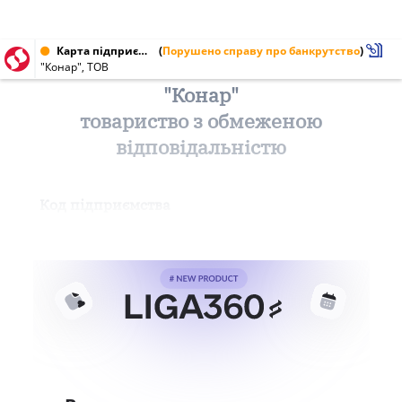
Карта підприємства від 13.08.1999
(
Порушено справу про банкрутство
)
"Конар", ТОВ
"Конар"
товариство з обмеженою
відповідальністю
Код підприємства