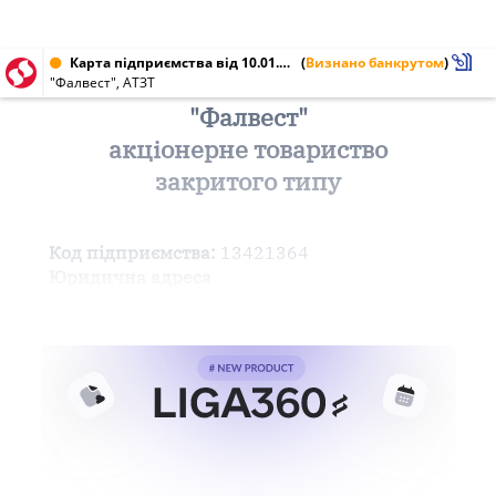
Карта підприємства від 10.01.2001 № 13421364
(
Визнано банкрутом
)
"Фалвест", АТЗТ
"Фалвест"
акціонерне товариство
закритого типу
Код підприємства:
13421364
Юридична адреса