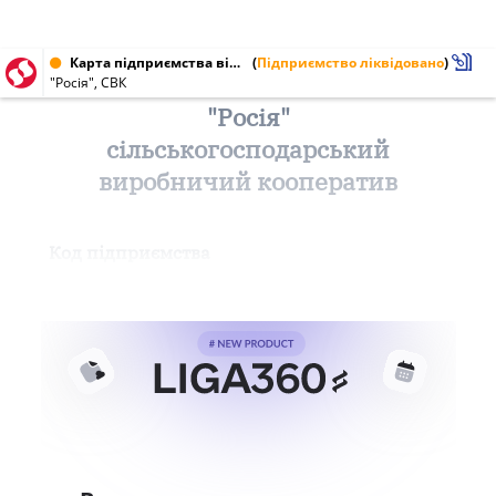
Карта підприємства від 23.05.2000 № 05530903
(
Підприємство ліквідовано
)
"Росія", СВК
"Росія"
сільськогосподарський
виробничий кооператив
Код підприємства