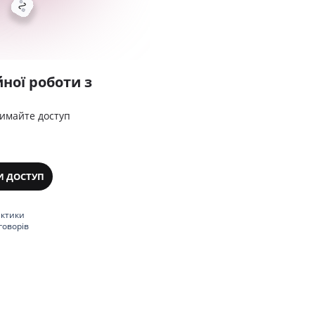
ної роботи з
римайте доступ
И ДОСТУП
актики
говорів