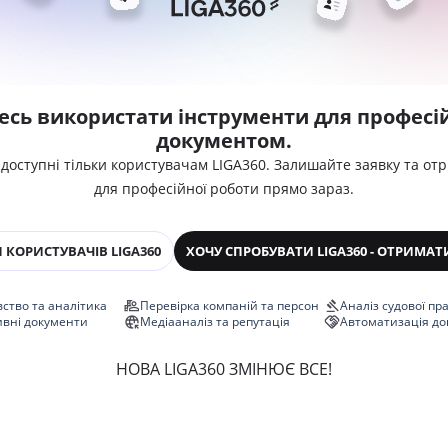
есь використати інструменти для професій
документом.
 доступні тільки користувачам LIGA360. Залишайте заявку та от
для професійної роботи прямо зараз.
 КОРИСТУВАЧІВ LIGA360
ХОЧУ СПРОБУВАТИ LIGA360 - ОТРИМАТ
ство та аналітика
Перевірка компаній та персон
Аналіз судової пр
ивні документи
Медіааналіз та репутація
Автоматизація до
НОВА LIGA360 ЗМІНЮЄ ВСЕ!