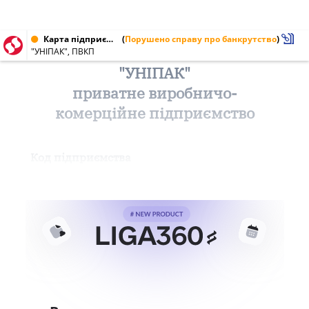
Карта підприємства від 22.01.2000 № 24003061
(
Порушено справу про банкрутство
)
"УНІПАК", ПВКП
"УНІПАК"
приватне виробничо-
комерційне підприємство
Код підприємства