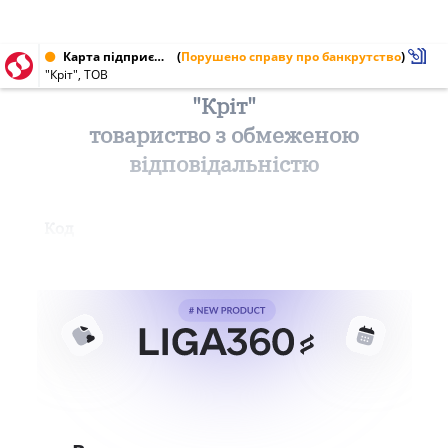
Карта підприємства від 22.01.2000 № 24373935
(
Порушено справу про банкрутство
)
"Кріт", ТОВ
"Кріт"
товариство з обмеженою
відповідальністю
Код