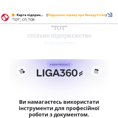
Карта підприємства від 08.04.2000 № 22455652
(
Порушено справу про банкрутство
)
"ТОТ", СП, ТОВ
"ТОТ"
спільне підприємство
товариство
Ви намагаєтесь використати
інструменти для професійної
роботи з документом.