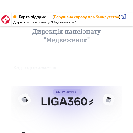
Карта підприємства від 19.04.2001 № 00513780
(
Порушено справу про банкрутство
)
Дирекція пансіонату "Медвеженок"
Дирекція пансіонату
"Медвеженок"
Код підприємства