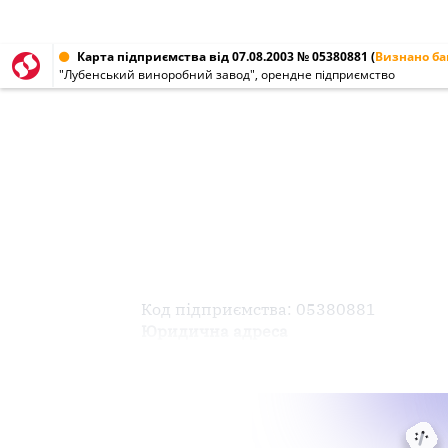
Карта підприємства від 07.08.2003 № 05380881
(
Визнано б
"Лубенський виноробний завод", орендне підприємство
Код підприємства: 05380881
Юридична адреса