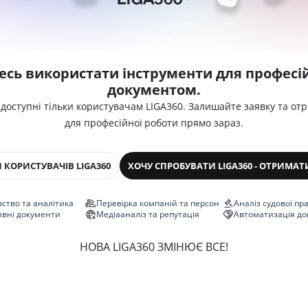
есь використати інструменти для професій
документом.
 доступні тільки користувачам LIGA360. Залишайте заявку та от
для професійної роботи прямо зараз.
 КОРИСТУВАЧІВ LIGA360
ХОЧУ СПРОБУВАТИ LIGA360 - ОТРИМАТ
ство та аналітика
Перевірка компаній та персон
Аналіз судової пр
ивні документи
Медіааналіз та репутація
Автоматизація до
НОВА LIGA360 ЗМІНЮЄ ВСЕ!