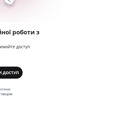
ної роботи з
римайте доступ
И ДОСТУП
актики
говорів