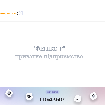
банкрутство
)
"ФЕНІКС-F"
приватне підприємство