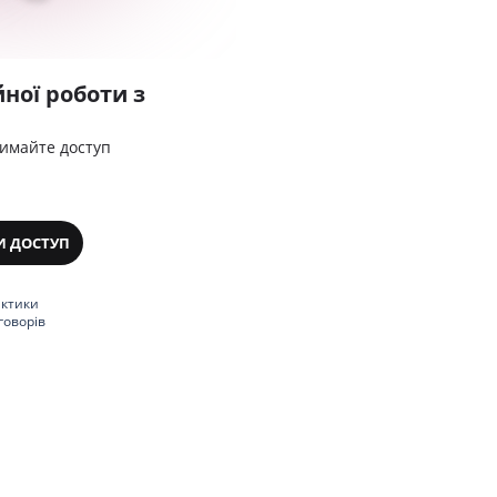
ної роботи з
римайте доступ
И ДОСТУП
актики
говорів