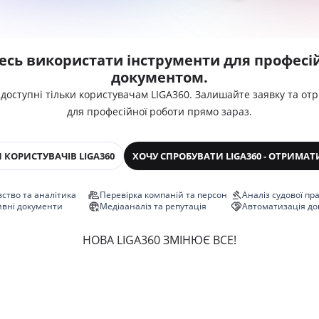
есь використати інструменти для професій
документом.
 доступні тільки користувачам LIGA360. Залишайте заявку та от
для професійної роботи прямо зараз.
 КОРИСТУВАЧІВ LIGA360
ХОЧУ СПРОБУВАТИ LIGA360 - ОТРИМАТ
ство та аналітика
Перевірка компаній та персон
Аналіз судової пр
ивні документи
Медіааналіз та репутація
Автоматизація до
НОВА LIGA360 ЗМІНЮЄ ВСЕ!