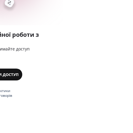
ної роботи з
римайте доступ
И ДОСТУП
актики
говорів