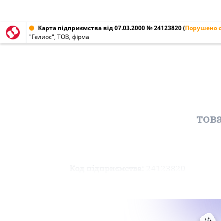
Карта підприємства від 07.03.2000 № 24123820
(
Порушено с
"Гелиос", ТОВ, фірма
тов
Код підприємства:
24123820