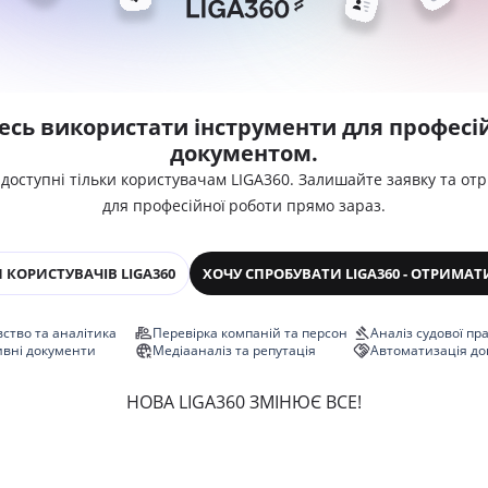
есь використати інструменти для професій
документом.
 доступні тільки користувачам LIGA360. Залишайте заявку та от
для професійної роботи прямо зараз.
 КОРИСТУВАЧІВ LIGA360
ХОЧУ СПРОБУВАТИ LIGA360 - ОТРИМАТ
ство та аналітика
Перевірка компаній та персон
Аналіз судової пр
ивні документи
Медіааналіз та репутація
Автоматизація до
НОВА LIGA360 ЗМІНЮЄ ВСЕ!