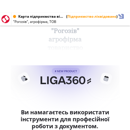
Карта підприємства від 29.09.2001 № 00849847
(
Підприємство ліквідовано
)
"Рогозів", агрофірма, ТОВ
"Рогозів"
агрофірма
товариство
Ви намагаєтесь використати
інструменти для професійної
роботи з документом.