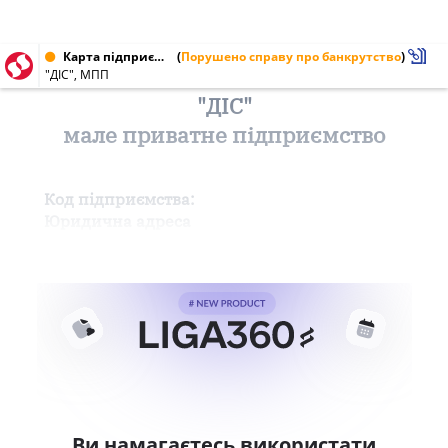
Карта підприємства від 16.02.2000
(
Порушено справу про банкрутство
)
"ДІС", МПП
"ДІС"
мале приватне підприємство
Код підприємства:
Юридична адреса
Ви намагаєтесь використати