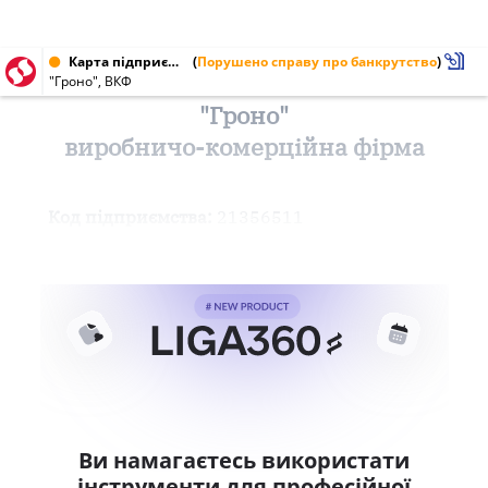
Карта підприємства від 24.02.2000 № 21356511
(
Порушено справу про банкрутство
)
"Гроно", ВКФ
"Гроно"
виробничо-комерційна фірма
Код підприємства:
21356511
Ви намагаєтесь використати
інструменти для професійної