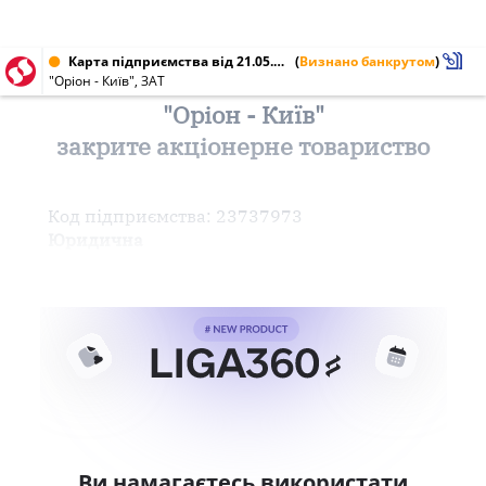
Карта підприємства від 21.05.2003 № 23737973
(
Визнано банкрутом
)
"Оріон - Київ", ЗАТ
"Оріон - Київ"
закрите акціонерне товариство
Код підприємства: 23737973
Юридична
Ви намагаєтесь використати