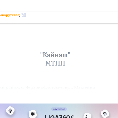
банкрутство
)
"Кайнаш"
МТПП
й район, с. Червонофлотське, вул. Ювілейна