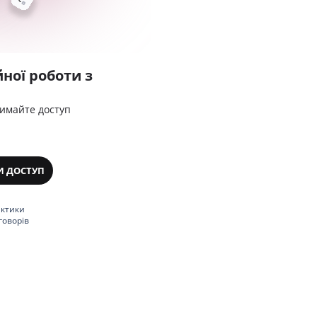
ної роботи з
римайте доступ
И ДОСТУП
актики
говорів