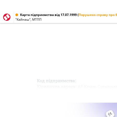
Карта підприємства від 17.07.1999
(
Порушено справу про 
"Кайнаш", МТПП
Код підприємства:
Юридична адреса:
АР Крим, Совєтськи