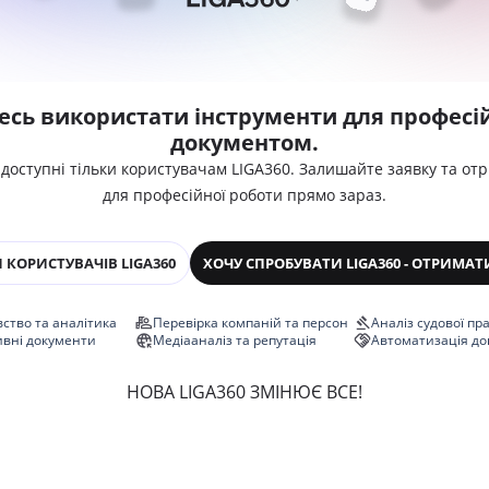
есь використати інструменти для професій
документом.
 доступні тільки користувачам LIGA360. Залишайте заявку та от
для професійної роботи прямо зараз.
 КОРИСТУВАЧІВ LIGA360
ХОЧУ СПРОБУВАТИ LIGA360 - ОТРИМАТ
ство та аналітика
Перевірка компаній та персон
Аналіз судової пр
ивні документи
Медіааналіз та репутація
Автоматизація до
НОВА LIGA360 ЗМІНЮЄ ВСЕ!