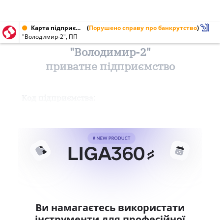
Карта підприємства від 26.01.2000 № 25128741
(
Порушено справу про банкрутство
)
"Володимир-2", ПП
"Володимир-2"
приватне підприємство
Код підприємства:
Ви намагаєтесь використати
інструменти для професійної