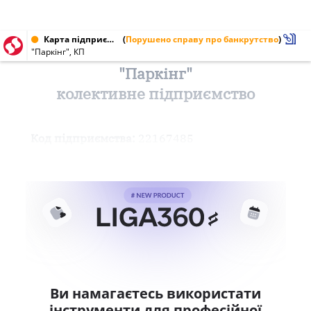
Карта підприємства від 28.03.2002 № 22167485
(
Порушено справу про банкрутство
)
"Паркінг", КП
"Паркінг"
колективне підприємство
Код підприємства:
22167485
Ви намагаєтесь використати
інструменти для професійної