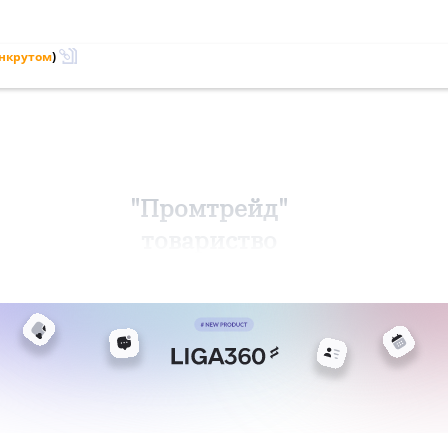
анкрутом
)
"Промтрейд"
товариство