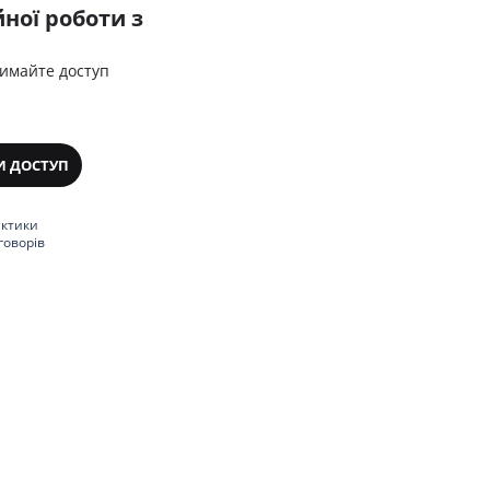
ної роботи з
римайте доступ
И ДОСТУП
актики
говорів