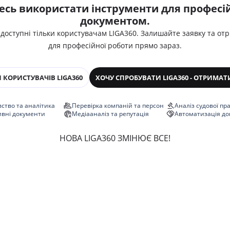
есь використати інструменти для професій
документом.
 доступні тільки користувачам LIGA360. Залишайте заявку та от
для професійної роботи прямо зараз.
 КОРИСТУВАЧІВ LIGA360
ХОЧУ СПРОБУВАТИ LIGA360 - ОТРИМАТ
ство та аналітика
Перевірка компаній та персон
Аналіз судової пр
ивні документи
Медіааналіз та репутація
Автоматизація до
НОВА LIGA360 ЗМІНЮЄ ВСЕ!