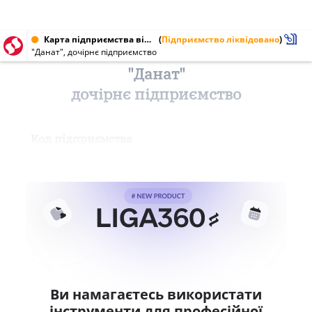
Карта підприємства від 21.05.2002 № 31618459
(
Підприємство ліквідовано
)
"Данат", дочірнє підприємство
"Данат"
дочірнє підприємство
Код підприємства
Ви намагаєтесь використати
інструменти для професійної