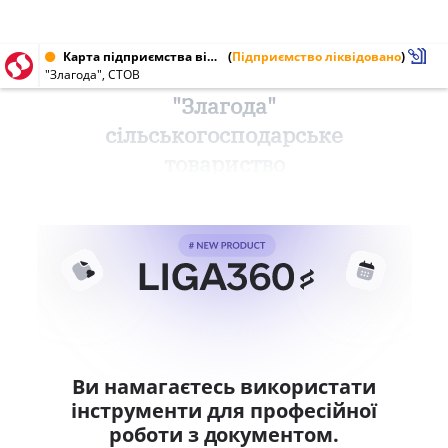
Карта підприємства від 15.06.2002 № 30827948
(
Підприємство ліквідовано
)
"Злагода", СТОВ
"Злагода"
сільськогосподарське
товариство
Ви намагаєтесь використати
інструменти для професійної
роботи з документом.