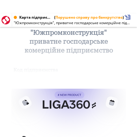
Карта підприємства від 16.06.2004 № 21914678
(
Порушено справу про банкрутство
)
"Южпромконструкція", приватне господарське комерційне підприємство
"Южпромконструкція"
приватне господарське
комерційне підприємство
Код підприємства