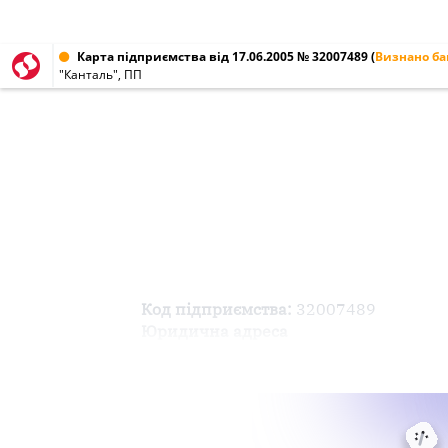
Карта підприємства від 17.06.2005 № 32007489
(
Визнано б
"Канталь", ПП
Код підприємства:
32007489
Юридична адреса