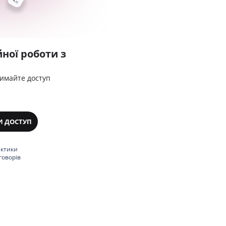
ної роботи з
римайте доступ
И ДОСТУП
актики
говорів