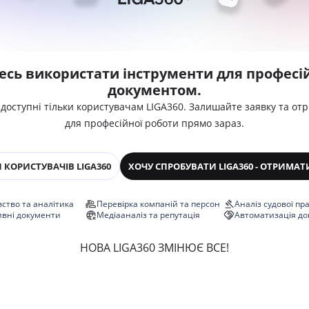
есь використати інструменти для професій
документом.
 доступні тільки користувачам LIGA360. Залишайте заявку та от
для професійної роботи прямо зараз.
 КОРИСТУВАЧІВ LIGA360
ХОЧУ СПРОБУВАТИ LIGA360 - ОТРИМАТ
ство та аналітика
Перевірка компаній та персон
Аналіз судової пр
ивні документи
Медіааналіз та репутація
Автоматизація до
НОВА LIGA360 ЗМІНЮЄ ВСЕ!