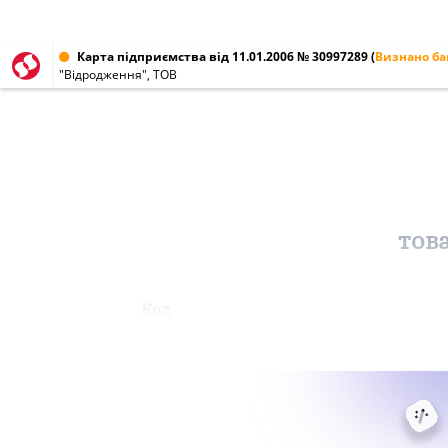
Карта підприємства від 11.01.2006 № 30997289
(
Визнано б
"Відродження", ТОВ
тов
Код