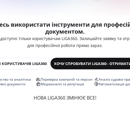
есь використати інструменти для професій
документом.
 доступні тільки користувачам LIGA360. Залишайте заявку та от
для професійної роботи прямо зараз.
 КОРИСТУВАЧІВ LIGA360
ХОЧУ СПРОБУВАТИ LIGA360 - ОТРИМАТ
ство та аналітика
Перевірка компаній та персон
Аналіз судової пр
ивні документи
Медіааналіз та репутація
Автоматизація до
НОВА LIGA360 ЗМІНЮЄ ВСЕ!