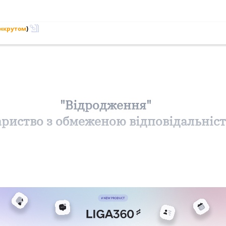
анкрутом
)
"Відродження"
ариство з обмеженою відповідальніс