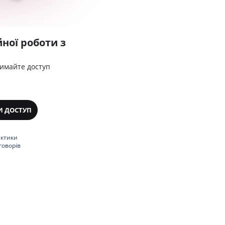
ної роботи з
римайте доступ
И ДОСТУП
актики
говорів