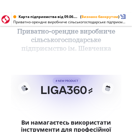
Карта підприємства від 09.06.2006 № 03764933
(
Визнано банкрутом
)
Приватно-орендне виробниче сільськогосподарське підприємство ім. Шевченка
Приватно-орендне виробниче
сільськогосподарське
підприємство ім. Шевченка
Ви намагаєтесь використати
інструменти для професійної