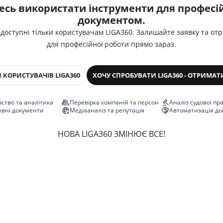
есь використати інструменти для професій
документом.
 доступні тільки користувачам LIGA360. Залишайте заявку та от
для професійної роботи прямо зараз.
 КОРИСТУВАЧІВ LIGA360
ХОЧУ СПРОБУВАТИ LIGA360 - ОТРИМАТ
ство та аналітика
Перевірка компаній та персон
Аналіз судової пр
ивні документи
Медіааналіз та репутація
Автоматизація до
НОВА LIGA360 ЗМІНЮЄ ВСЕ!