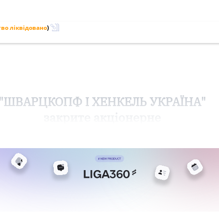
во ліквідовано
)
"ШВАРЦКОПФ І ХЕНКЕЛЬ УКРАЇНА"
закрите акціонерне