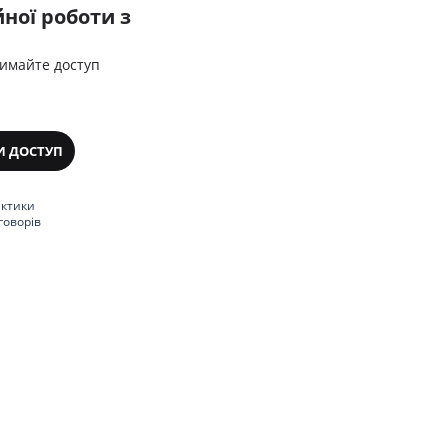
ної роботи з
римайте доступ
И ДОСТУП
актики
говорів