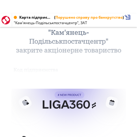
Карта підприємства від 08.11.2007 № 01883148
(
Порушено справу про банкрутство
)
"Кам'янець-Подільськпостачцентр", ЗАТ
"Кам'янець-
Подільськпостачцентр"
закрите акціонерне товариство
Код підприємства