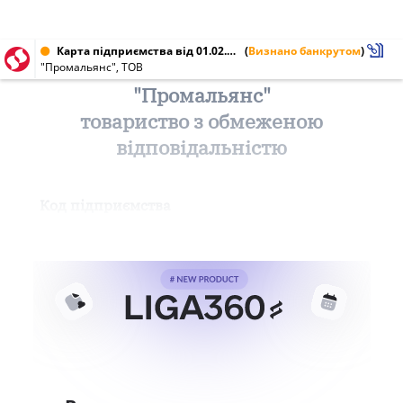
Карта підприємства від 01.02.2008 № 33019815
(
Визнано банкрутом
)
"Промальянс", ТОВ
"Промальянс"
товариство з обмеженою
відповідальністю
Код підприємства