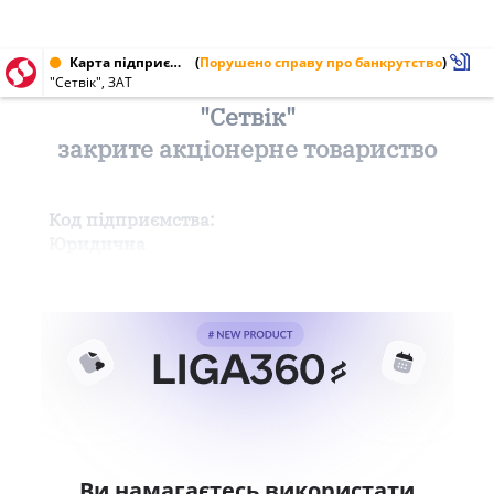
Карта підприємства від 06.05.2010
(
Порушено справу про банкрутство
)
"Сетвік", ЗАТ
"Сетвік"
закрите акціонерне товариство
Код підприємства:
Юридична
Ви намагаєтесь використати