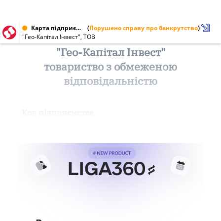
Карта підприємства від 06.05.2010 № 35899912
(
Порушено справу про банкрутство
)
"Гео-Капітал Інвест", ТОВ
"Гео-Капітал Інвест"
товариство з обмеженою
відповідальністю
Код підприємства