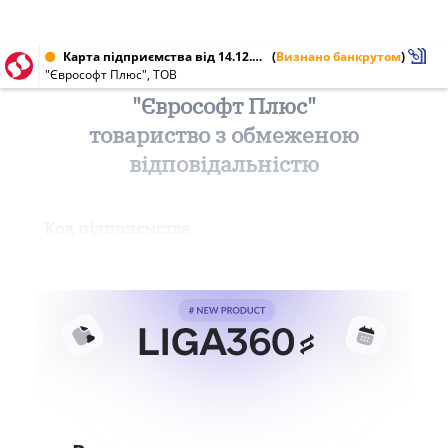
Карта підприємства від 14.12.2010 № 35658191
(
Визнано банкрутом
)
"Єврософт Плюс", ТОВ
"Єврософт Плюс"
товариство з обмеженою
відповідальністю
Код підприємства