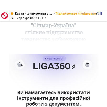
Карта підприємства від 01.12.2010 № 25049674
(
Підприємство ліквідовано
)
"Сінмар-Україна", СП, ТОВ
"Сінмар-Україна"
спільне підприємство
товариство з обмеженою
Ви намагаєтесь використати
інструменти для професійної
роботи з документом.