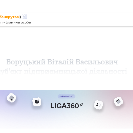
банкрутом
)
і - фізична особа
Боруцький Віталій Васильович
суб'єкт підприємницької діяльності