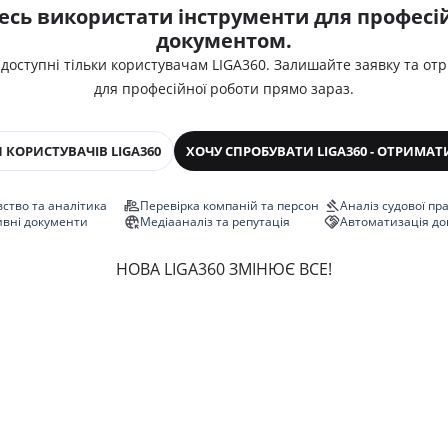
есь використати інструменти для професій
документом.
 доступні тільки користувачам LIGA360. Залишайте заявку та от
для професійної роботи прямо зараз.
 КОРИСТУВАЧІВ LIGA360
ХОЧУ СПРОБУВАТИ LIGA360 - ОТРИМАТ
ство та аналітика
Перевірка компаній та персон
Аналіз судової пр
ивні документи
Медіааналіз та репутація
Автоматизація до
НОВА LIGA360 ЗМІНЮЄ ВСЕ!