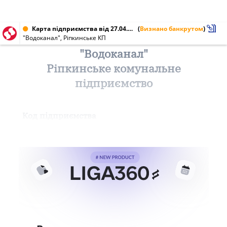
Карта підприємства від 27.04.2017 № 32903370
(
Визнано банкрутом
)
"Водоканал", Ріпкинське КП
"Водоканал"
Ріпкинське комунальне
підприємство
Код підприємства