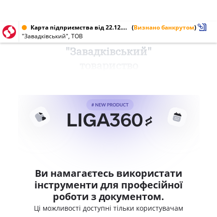
Карта підприємства від 22.12.2010 № 00854475
(
Визнано банкрутом
)
"Завадківський", ТОВ
"Завадківський"
товариство
Ви намагаєтесь використати
інструменти для професійної
роботи з документом.
Ці можливості доступні тільки користувачам