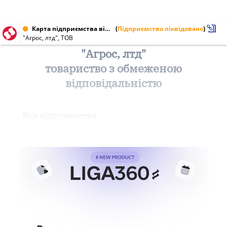
Карта підприємства від 05.04.2011 № 13469945
(
Підприємство ліквідовано
)
"Агрос, лтд", ТОВ
"Агрос, лтд"
товариство з обмеженою
відповідальністю
Код підприємства