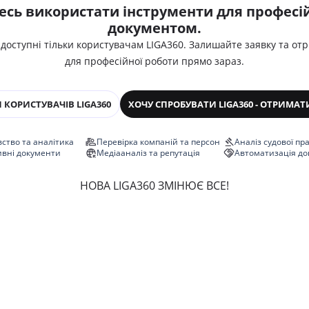
есь використати інструменти для професій
документом.
 доступні тільки користувачам LIGA360. Залишайте заявку та от
для професійної роботи прямо зараз.
 КОРИСТУВАЧІВ LIGA360
ХОЧУ СПРОБУВАТИ LIGA360 - ОТРИМАТ
ство та аналітика
Перевірка компаній та персон
Аналіз судової пр
ивні документи
Медіааналіз та репутація
Автоматизація до
НОВА LIGA360 ЗМІНЮЄ ВСЕ!