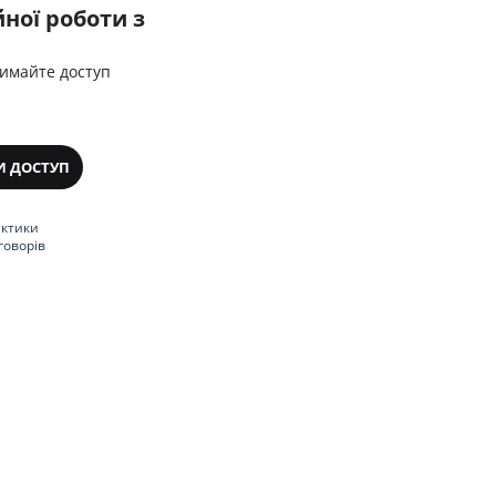
ної роботи з
римайте доступ
И ДОСТУП
актики
говорів