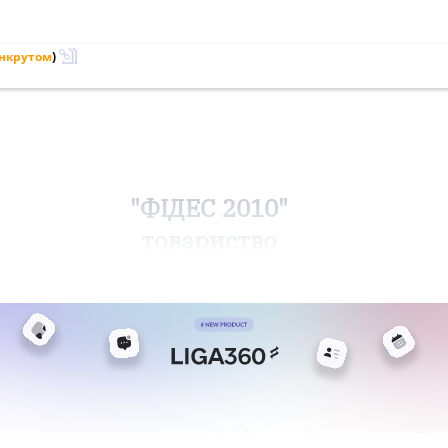
анкрутом
)
"ФІДЕС 2010"
товариство