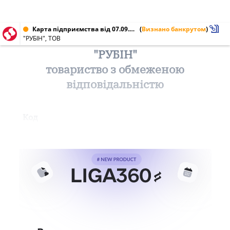
Карта підприємства від 07.09.2011 № 32255049
(
Визнано банкрутом
)
"РУБІН", ТОВ
"РУБІН"
товариство з обмеженою
відповідальністю
Код