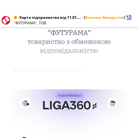
Карта підприємства від 11.01.2012 № 34564773
(
Визнано банкрутом
)
"ФУТУРАМА", ТОВ
"ФУТУРАМА"
товариство з обмеженою
відповідальністю
Код підприємства:
34564773