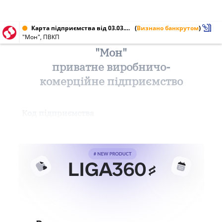
Карта підприємства від 03.03.2012 № 30324623
(
Визнано банкрутом
)
"Мон", ПВКП
"Мон"
приватне виробничо-
комерційне підприємство
Код підприємства