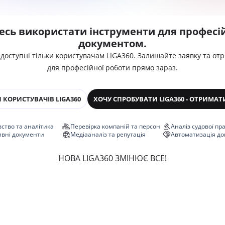
есь використати інструменти для професій
документом.
 доступні тільки користувачам LIGA360. Залишайте заявку та от
для професійної роботи прямо зараз.
 КОРИСТУВАЧІВ LIGA360
ХОЧУ СПРОБУВАТИ LIGA360 - ОТРИМАТ
ство та аналітика
Перевірка компаній та персон
Аналіз судової пр
ивні документи
Медіааналіз та репутація
Автоматизація до
НОВА LIGA360 ЗМІНЮЄ ВСЕ!