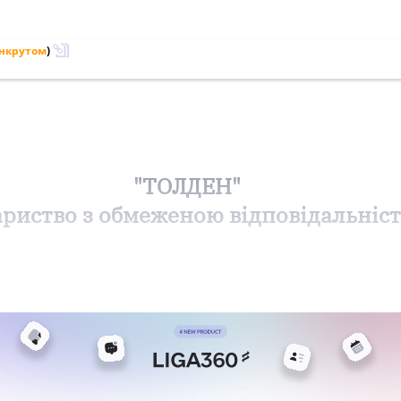
анкрутом
)
"ТОЛДЕН"
ариство з обмеженою відповідальніс