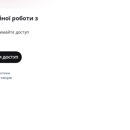
ної роботи з
римайте доступ
И ДОСТУП
актики
говорів