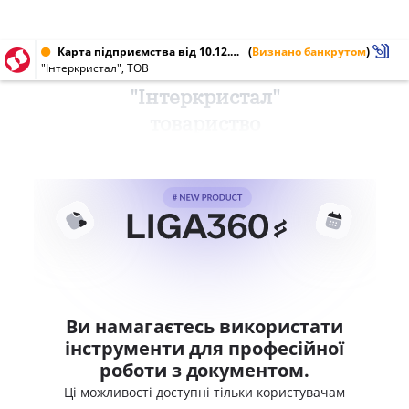
Карта підприємства від 10.12.2014 № 34678620
(
Визнано банкрутом
)
"Інтеркристал", ТОВ
"Інтеркристал"
товариство
Ви намагаєтесь використати
інструменти для професійної
роботи з документом.
Ці можливості доступні тільки користувачам